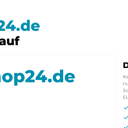
24.de
auf
D
hop24.de
Ka
n
So
E
che
che
che