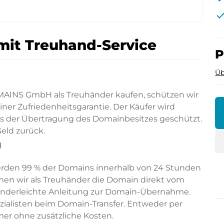
che
mit Treuhand-Service
P
Üb
AINS GmbH als Treuhänder kaufen, schützen wir
er Zufriedenheitsgarantie. Der Käufer wird
ss der Übertragung des Domainbesitzes geschützt.
eld zurück.
g
erden 99 % der Domains innerhalb von 24 Stunden
en wir als Treuhänder die Domain direkt vom
kinderleichte Anleitung zur Domain-Übernahme.
pezialisten beim Domain-Transfer. Entweder per
mer ohne zusätzliche Kosten.