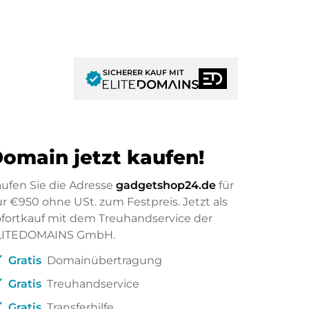
SICHERER KAUF MIT
verified
omain jetzt kaufen!
ufen Sie die Adresse
gadgetshop24.de
für
ur
€950
ohne USt. zum Festpreis. Jetzt als
fortkauf mit dem Treuhandservice der
LITEDOMAINS GmbH.
ck
Gratis
Domainübertragung
ck
Gratis
Treuhandservice
ck
Gratis
Transferhilfe